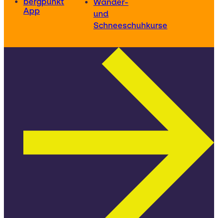
bergpunkt
Wander-
App
und
Schneeschuhkurse