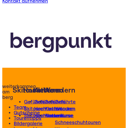
Kontakt aufnehmen
bergpunkt
weiterkommen
Skitouren
Hochtouren
Klettern
Wandern
am
berg
Geführte
Geführte
Geführte
Geführte
Team
Skitouren
Hochtouren
Klettertouren
Wander-
Gutscheine
Skitourenkurse
Hochtourenkurse
Kletterkurse
und
Tourentipps
Schneeschuhtouren
Bildergalerie