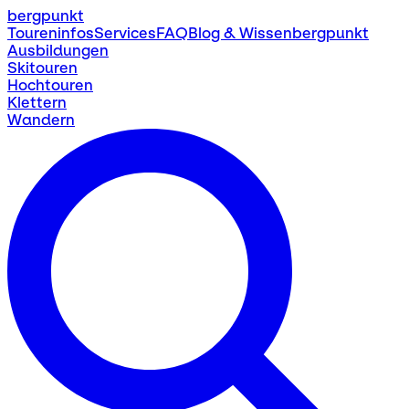
bergpunkt
Toureninfos
Services
FAQ
Blog & Wissen
bergpunkt
Ausbildungen
Skitouren
Hochtouren
Klettern
Wandern