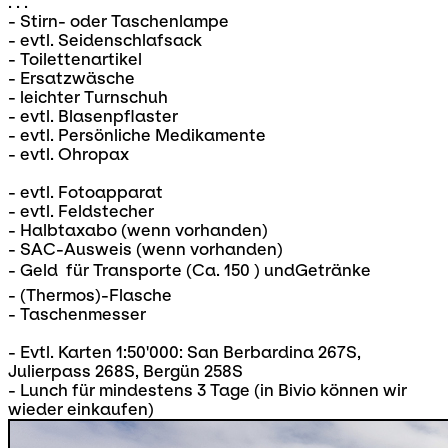
. . .
- Stirn- oder Taschenlampe
- evtl. Seidenschlafsack
- Toilettenartikel
- Ersatzwäsche
- leichter Turnschuh
- evtl. Blasenpflaster
- evtl. Persönliche Medikamente
- evtl. Ohropax
- evtl. Fotoapparat
- evtl. Feldstecher
- Halbtaxabo (wenn vorhanden)
- SAC-Ausweis (wenn vorhanden)
- Geld  für Transporte (Ca. 150 ) undGetränke
- (Thermos)-Flasche
- Taschenmesser
- Evtl. Karten 1:50'000: San Berbardina 267S,
Julierpass 268S, Bergün 258S
- Lunch für mindestens 3 Tage (in Bivio können wir
wieder einkaufen)