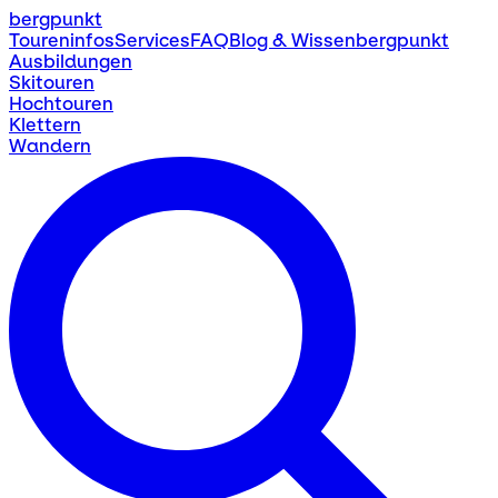
bergpunkt
Toureninfos
Services
FAQ
Blog & Wissen
bergpunkt
Ausbildungen
Skitouren
Hochtouren
Klettern
Wandern