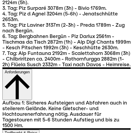
2124m (5h).
3. Tag: Piz Surparé 3078m (3h) - Bivio 1769m.
4. Tag: Piz d Agnel 3204m (5-6h) - Jenatschhütte
2653m.
5. Tag: Piz Laviner 3137m (2-3h) - Preda 1789m - Zug
nach Bergün.
6. Tag: Bergbahnen Bergün - Piz Darlux 2561m -
Tischmas da Tisch 2872m (1h) - Alp Digl Chants 1999m
- Kesch Pitschen 1992m (3h) - Keschhütte 2630m.
7. Tag: Alp Funtauna 2192m - Scalettahorn 3068m (3h)
- Chilbriritzen ca. 2400m - Rothornfurgga 2882m (1-
2h) Flüela Susch 2332m - Taxi nach Davos - Heimreise.
Anforderungen
Aufbau 1: Sicheres Aufsteigen und Abfahren auch in
steilerem Gelände. Keine Gletscher- und
Hochtourenerfahrung nötig. Ausdauer für
Tagestouren mit 5-6 Stunden Aufstieg und bis zu
1500 Hm.
Treffpunkt & Reise