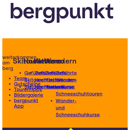
bergpunkt
weiterkommen
Skitouren
Hochtouren
Klettern
Wandern
am
berg
Geführte
Geführte
Geführte
Geführte
Team
Skitouren
Hochtouren
Klettertouren
Wander-
Gutscheine
Skitourenkurse
Hochtourenkurse
Kletterkurse
und
Tourentipps
Schneeschuhtouren
Bildergalerie
bergpunkt
Wander-
App
und
Schneeschuhkurse