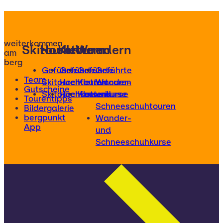
weiterkommen
Skitouren
Hochtouren
Klettern
Wandern
am
berg
Geführte
Geführte
Geführte
Geführte
Team
Skitouren
Hochtouren
Klettertouren
Wander-
Gutscheine
Skitourenkurse
Hochtourenkurse
Kletterkurse
und
Tourentipps
Schneeschuhtouren
Bildergalerie
bergpunkt
Wander-
App
und
Schneeschuhkurse