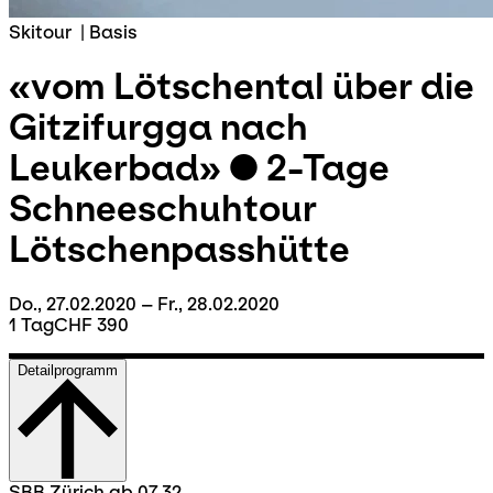
Skitour
|
Basis
«vom Lötschental über die
Gitzifurgga nach
Leukerbad» ● 2-Tage
Schneeschuhtour
Lötschenpasshütte
Do., 27.02.2020 – Fr., 28.02.2020
1 Tag
CHF 390
Detailprogramm
SBB Zürich ab 07.32