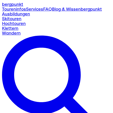
bergpunkt
Toureninfos
Services
FAQ
Blog & Wissen
bergpunkt
Ausbildungen
Skitouren
Hochtouren
Klettern
Wandern