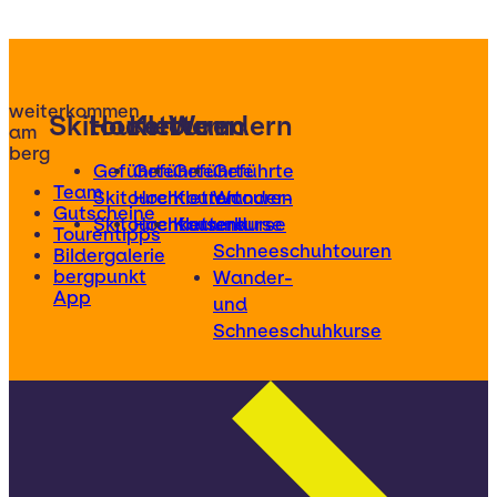
weiterkommen
Skitouren
Hochtouren
Klettern
Wandern
am
berg
Geführte
Geführte
Geführte
Geführte
Team
Skitouren
Hochtouren
Klettertouren
Wander-
Gutscheine
Skitourenkurse
Hochtourenkurse
Kletterkurse
und
Tourentipps
Schneeschuhtouren
Bildergalerie
bergpunkt
Wander-
App
und
Schneeschuhkurse