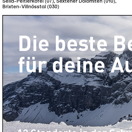
Sella-Peitlerkofel (07), Sextener Dolomiten (010),
Brixten-Villnösstal (030)