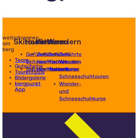
weiterkommen
Skitouren
Hochtouren
Klettern
Wandern
am
berg
Geführte
Geführte
Geführte
Geführte
Team
Skitouren
Hochtouren
Klettertouren
Wander-
Gutscheine
Skitourenkurse
Hochtourenkurse
Kletterkurse
und
Tourentipps
Schneeschuhtouren
Bildergalerie
bergpunkt
Wander-
App
und
Schneeschuhkurse