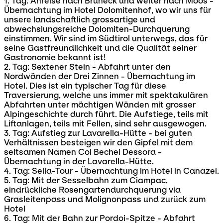
1. Tag: Anreise nach Bruneck und weiter nach Moos -
Übernachtung im Hotel Dolomitenhof, wo wir uns für
unsere landschaftlich grossartige und
abwechslungsreiche Dolomiten-Durchquerung
einstimmen. Wir sind im Südtirol unterwegs, das für
seine Gastfreundlichkeit und die Qualität seiner
Gastronomie bekannt ist!
2. Tag: Sextener Stein - Abfahrt unter den
Nordwänden der Drei Zinnen - Übernachtung im
Hotel. Dies ist ein typischer Tag für diese
Traversierung, welche uns immer mit spektakulären
Abfahrten unter mächtigen Wänden mit grosser
Alpingeschichte durch führt. Die Aufstiege, teils mit
Liftanlagen, teils mit Fellen, sind sehr ausgewogen.
3. Tag: Aufstieg zur Lavarella-Hütte - bei guten
Verhältnissen besteigen wir den Gipfel mit dem
seltsamen Namen Col Bechei Dessora -
Übernachtung in der Lavarella-Hütte.
4. Tag: Sella-Tour - Übernachtung im Hotel in Canazei.
5. Tag: Mit der Sesselbahn zum Ciampac,
eindrückliche Rosengartendurchquerung via
Grasleitenpass und Molignonpass und zurück zum
Hotel
6. Tag: Mit der Bahn zur Pordoi-Spitze - Abfahrt