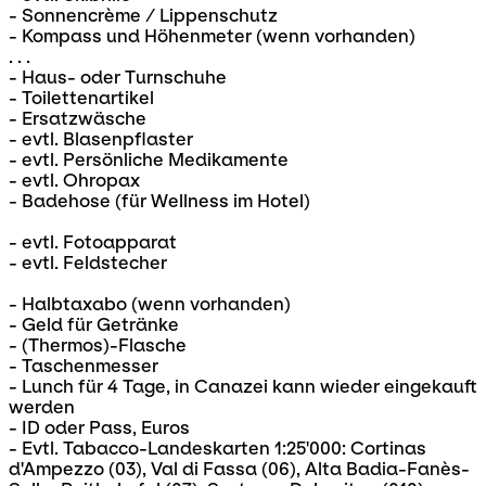
- Sonnencrème / Lippenschutz
- Kompass und Höhenmeter (wenn vorhanden)
. . .
- Haus- oder Turnschuhe
- Toilettenartikel
- Ersatzwäsche
- evtl. Blasenpflaster
- evtl. Persönliche Medikamente
- evtl. Ohropax
- Badehose (für Wellness im Hotel)
- evtl. Fotoapparat
- evtl. Feldstecher
- Halbtaxabo (wenn vorhanden)
- Geld für Getränke
- (Thermos)-Flasche
- Taschenmesser
- Lunch für 4 Tage, in Canazei kann wieder eingekauft
werden
- ID oder Pass, Euros
- Evtl. Tabacco-Landeskarten 1:25'000: Cortinas
d'Ampezzo (03), Val di Fassa (06), Alta Badia-Fanès-