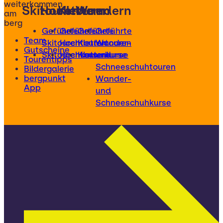
weiterkommen
Skitouren
Hochtouren
Klettern
Wandern
am
berg
Geführte
Geführte
Geführte
Geführte
Team
Skitouren
Hochtouren
Klettertouren
Wander-
Gutscheine
Skitourenkurse
Hochtourenkurse
Kletterkurse
und
Tourentipps
Schneeschuhtouren
Bildergalerie
bergpunkt
Wander-
App
und
Schneeschuhkurse