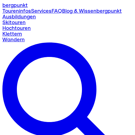
bergpunkt
Toureninfos
Services
FAQ
Blog & Wissen
bergpunkt
Ausbildungen
Skitouren
Hochtouren
Klettern
Wandern