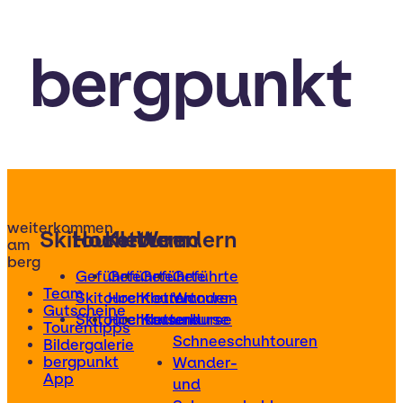
bergpunkt
weiterkommen
Skitouren
Hochtouren
Klettern
Wandern
am
berg
Geführte
Geführte
Geführte
Geführte
Team
Skitouren
Hochtouren
Klettertouren
Wander-
Gutscheine
Skitourenkurse
Hochtourenkurse
Kletterkurse
und
Tourentipps
Schneeschuhtouren
Bildergalerie
bergpunkt
Wander-
App
und