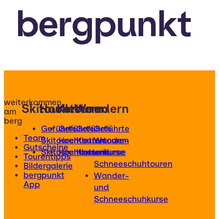
bergpunkt
weiterkommen
Skitouren
Hochtouren
Klettern
Wandern
am
berg
Geführte
Geführte
Geführte
Geführte
Team
Skitouren
Hochtouren
Klettertouren
Wander-
Gutscheine
Skitourenkurse
Hochtourenkurse
Kletterkurse
und
Tourentipps
Schneeschuhtouren
Bildergalerie
bergpunkt
Wander-
App
und
Schneeschuhkurse