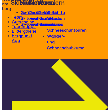
Skitouren
Hochtouren
Klettern
Wandern
am
berg
Geführte
Geführte
Geführte
Geführte
Team
Skitouren
Hochtouren
Klettertouren
Wander-
Gutscheine
Skitourenkurse
Hochtourenkurse
Kletterkurse
und
Tourentipps
Schneeschuhtouren
Bildergalerie
bergpunkt
Wander-
App
und
Schneeschuhkurse