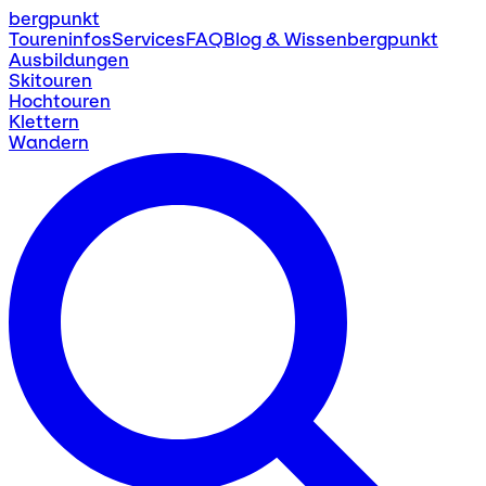
bergpunkt
Toureninfos
Services
FAQ
Blog & Wissen
bergpunkt
Ausbildungen
Skitouren
Hochtouren
Klettern
Wandern