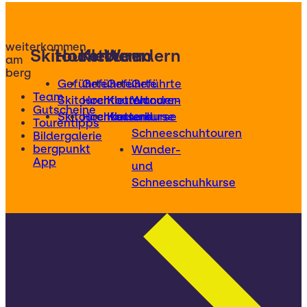
weiterkommen
Skitouren
Hochtouren
Klettern
Wandern
am
berg
Geführte
Geführte
Geführte
Geführte
Team
Skitouren
Hochtouren
Klettertouren
Wander-
Gutscheine
Skitourenkurse
Hochtourenkurse
Kletterkurse
und
Tourentipps
Schneeschuhtouren
Bildergalerie
bergpunkt
Wander-
App
und
Schneeschuhkurse