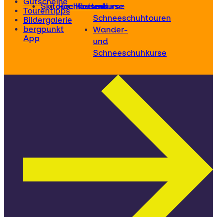
Gutscheine
Skitourenkurse
Hochtourenkurse
Kletterkurse
und
Tourentipps
Schneeschuhtouren
Bildergalerie
bergpunkt
Wander-
App
und
Schneeschuhkurse