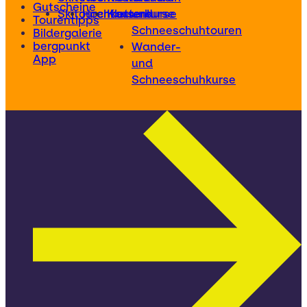
Gutscheine
Skitourenkurse
Hochtourenkurse
Kletterkurse
und
Tourentipps
Schneeschuhtouren
Bildergalerie
bergpunkt
Wander-
App
und
Schneeschuhkurse