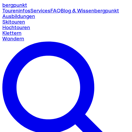
bergpunkt
Toureninfos
Services
FAQ
Blog & Wissen
bergpunkt
Ausbildungen
Skitouren
Hochtouren
Klettern
Wandern