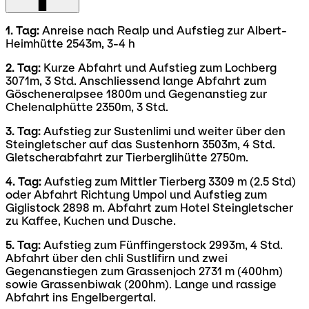
1. Tag:
Anreise nach Realp und Aufstieg zur Albert-
Heimhütte 2543m, 3-4 h
2. Tag:
Kurze Abfahrt und Aufstieg zum Lochberg
3071m, 3 Std. Anschliessend lange Abfahrt zum
Göscheneralpsee 1800m und Gegenanstieg zur
Chelenalphütte 2350m, 3 Std.
3. Tag:
Aufstieg zur Sustenlimi und weiter über den
Steingletscher auf das Sustenhorn 3503m, 4 Std.
Gletscherabfahrt zur Tierberglihütte 2750m.
4. Tag:
Aufstieg zum Mittler Tierberg 3309 m (2.5 Std)
oder Abfahrt Richtung Umpol und Aufstieg zum
Giglistock 2898 m. Abfahrt zum Hotel Steingletscher
zu Kaffee, Kuchen und Dusche.
5. Tag:
Aufstieg zum Fünffingerstock 2993m, 4 Std.
Abfahrt über den chli Sustlifirn und zwei
Gegenanstiegen zum Grassenjoch 2731 m (400hm)
sowie Grassenbiwak (200hm). Lange und rassige
Abfahrt ins Engelbergertal.