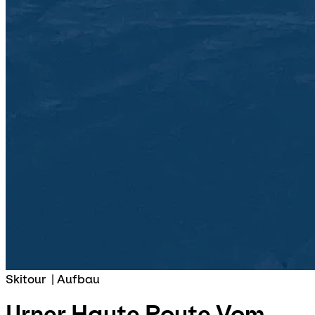
Skitour
|
Aufbau
Urner Haute Route
Vom