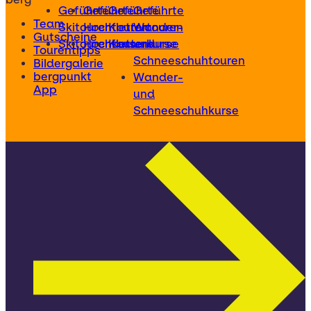
Geführte
Geführte
Geführte
Geführte
Team
Skitouren
Hochtouren
Klettertouren
Wander-
Gutscheine
Skitourenkurse
Hochtourenkurse
Kletterkurse
und
Tourentipps
Schneeschuhtouren
Bildergalerie
bergpunkt
Wander-
App
und
Schneeschuhkurse