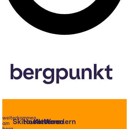
bergpunkt
weiterkommen
Skitouren
Hochtouren
Klettern
Wandern
am
berg