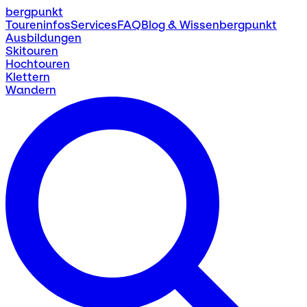
bergpunkt
Toureninfos
Services
FAQ
Blog & Wissen
bergpunkt
Ausbildungen
Skitouren
Hochtouren
Klettern
Wandern