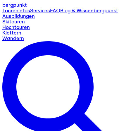
bergpunkt
Toureninfos
Services
FAQ
Blog & Wissen
bergpunkt
Ausbildungen
Skitouren
Hochtouren
Klettern
Wandern