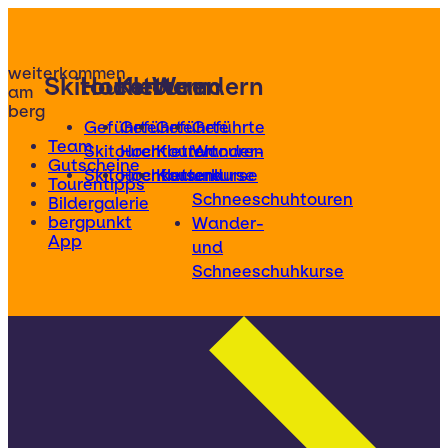
weiterkommen
Skitouren
Hochtouren
Klettern
Wandern
am
berg
Geführte
Geführte
Geführte
Geführte
Team
Skitouren
Hochtouren
Klettertouren
Wander-
Gutscheine
Skitourenkurse
Hochtourenkurse
Kletterkurse
und
Tourentipps
Schneeschuhtouren
Bildergalerie
bergpunkt
Wander-
App
und
Schneeschuhkurse