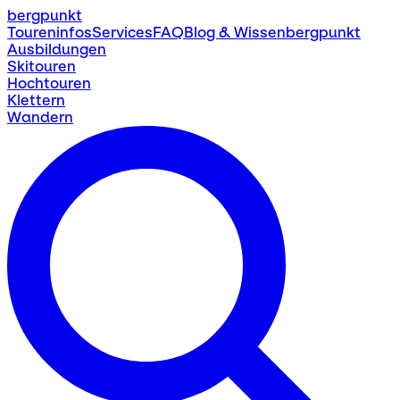
bergpunkt
Toureninfos
Services
FAQ
Blog & Wissen
bergpunkt
Ausbildungen
Skitouren
Hochtouren
Klettern
Wandern