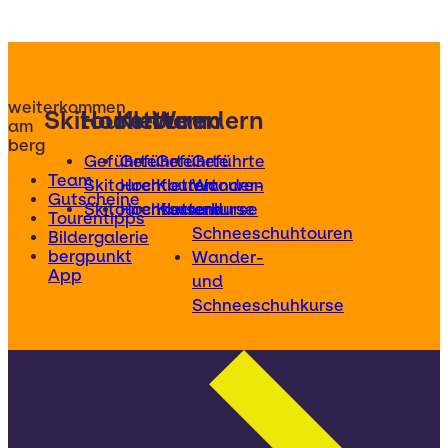
weiterkommen
Skitouren
Hochtouren
Klettern
Wandern
am
berg
Geführte
Geführte
Geführte
Geführte
Team
Skitouren
Hochtouren
Klettertouren
Wander-
Gutscheine
Skitourenkurse
Hochtourenkurse
Kletterkurse
und
Tourentipps
Schneeschuhtouren
Bildergalerie
bergpunkt
Wander-
App
und
Schneeschuhkurse