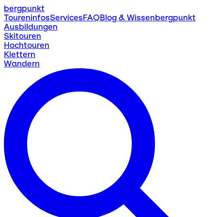
bergpunkt
Toureninfos
Services
FAQ
Blog & Wissen
bergpunkt
Ausbildungen
Skitouren
Hochtouren
Klettern
Wandern