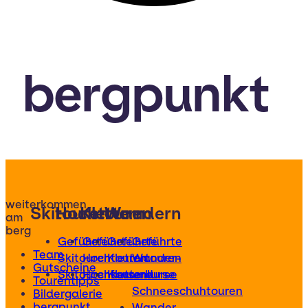
bergpunkt
weiterkommen
Skitouren
Hochtouren
Klettern
Wandern
am
berg
Geführte
Geführte
Geführte
Geführte
Team
Skitouren
Hochtouren
Klettertouren
Wander-
Gutscheine
Skitourenkurse
Hochtourenkurse
Kletterkurse
und
Tourentipps
Schneeschuhtouren
Bildergalerie
bergpunkt
Wander-