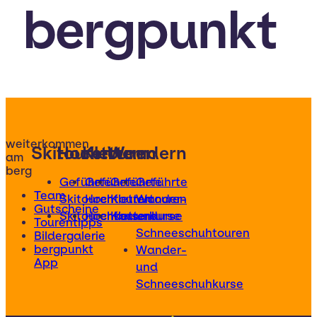
bergpunkt
weiterkommen
Skitouren
Hochtouren
Klettern
Wandern
am
berg
Geführte
Geführte
Geführte
Geführte
Team
Skitouren
Hochtouren
Klettertouren
Wander-
Gutscheine
Skitourenkurse
Hochtourenkurse
Kletterkurse
und
Tourentipps
Schneeschuhtouren
Bildergalerie
bergpunkt
Wander-
App
und
Schneeschuhkurse