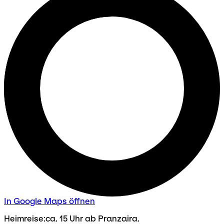
In Google Maps öffnen
Heimreise:ca. 15 Uhr ab Pranzaira.