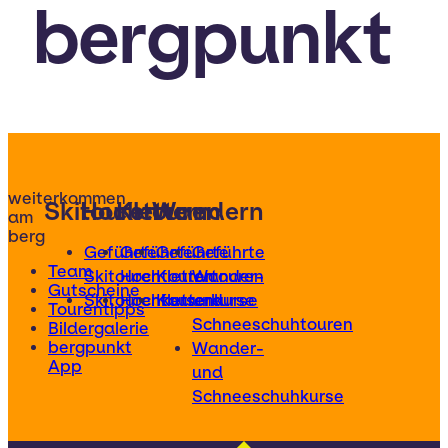
bergpunkt
weiterkommen
Skitouren
Hochtouren
Klettern
Wandern
am
berg
Geführte
Geführte
Geführte
Geführte
Team
Skitouren
Hochtouren
Klettertouren
Wander-
Gutscheine
Skitourenkurse
Hochtourenkurse
Kletterkurse
und
Tourentipps
Schneeschuhtouren
Bildergalerie
bergpunkt
Wander-
App
und
Schneeschuhkurse