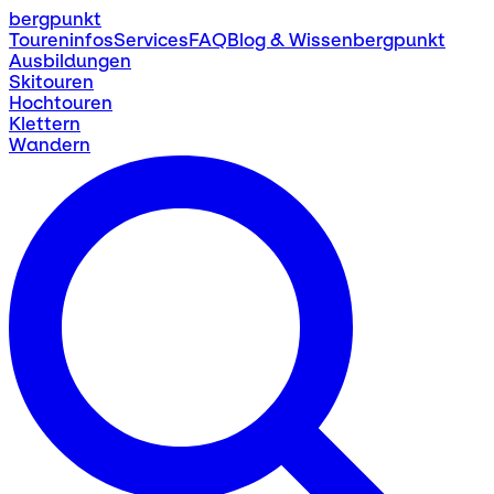
bergpunkt
Toureninfos
Services
FAQ
Blog & Wissen
bergpunkt
Ausbildungen
Skitouren
Hochtouren
Klettern
Wandern