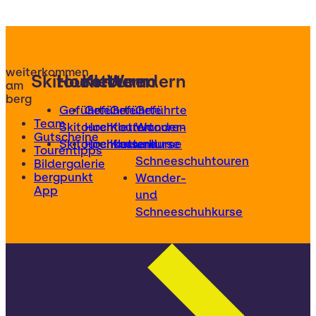
weiterkommen
Skitouren
Hochtouren
Klettern
Wandern
am
berg
Geführte
Geführte
Geführte
Geführte
Team
Skitouren
Hochtouren
Klettertouren
Wander-
Gutscheine
Skitourenkurse
Hochtourenkurse
Kletterkurse
und
Tourentipps
Schneeschuhtouren
Bildergalerie
bergpunkt
Wander-
App
und
Schneeschuhkurse