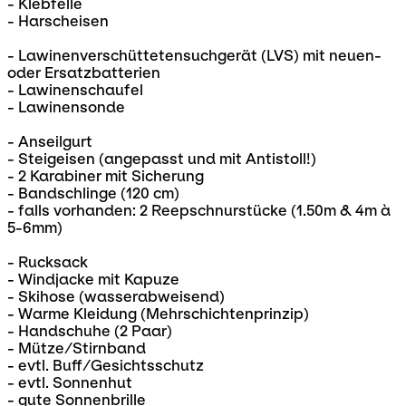
- Klebfelle
- Harscheisen
- Lawinenverschüttetensuchgerät (LVS) mit neuen-
oder Ersatzbatterien
- Lawinenschaufel
- Lawinensonde
- Anseilgurt
- Steigeisen (angepasst und mit Antistoll!)
- 2 Karabiner mit Sicherung
- Bandschlinge (120 cm)
- falls vorhanden: 2 Reepschnurstücke (1.50m & 4m à
5-6mm)
- Rucksack
- Windjacke mit Kapuze
- Skihose (wasserabweisend)
- Warme Kleidung (Mehrschichtenprinzip)
- Handschuhe (2 Paar)
- Mütze/Stirnband
- evtl. Buff/Gesichtsschutz
- evtl. Sonnenhut
- gute Sonnenbrille