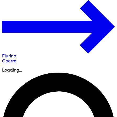
Flurina
Goerre
Loading...