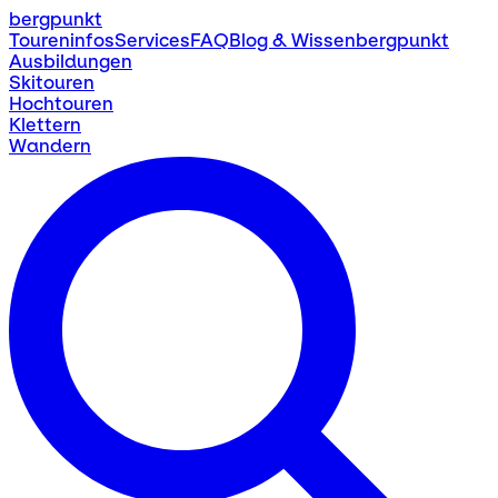
bergpunkt
Toureninfos
Services
FAQ
Blog & Wissen
bergpunkt
Ausbildungen
Skitouren
Hochtouren
Klettern
Wandern