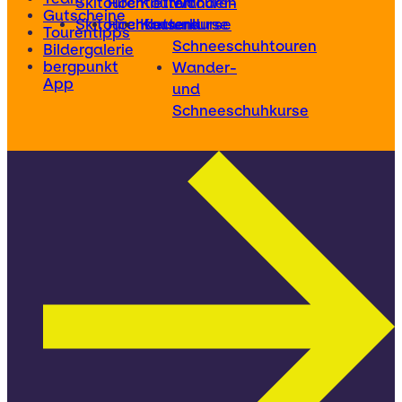
Skitouren
Hochtouren
Klettertouren
Wander-
Gutscheine
Skitourenkurse
Hochtourenkurse
Kletterkurse
und
Tourentipps
Schneeschuhtouren
Bildergalerie
bergpunkt
Wander-
App
und
Schneeschuhkurse