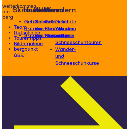
weiterkommen
Skitouren
Hochtouren
Klettern
Wandern
am
berg
Geführte
Geführte
Geführte
Geführte
Team
Skitouren
Hochtouren
Klettertouren
Wander-
Gutscheine
Skitourenkurse
Hochtourenkurse
Kletterkurse
und
Tourentipps
Schneeschuhtouren
Bildergalerie
bergpunkt
Wander-
App
und
Schneeschuhkurse