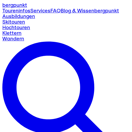
bergpunkt
Toureninfos
Services
FAQ
Blog & Wissen
bergpunkt
Ausbildungen
Skitouren
Hochtouren
Klettern
Wandern