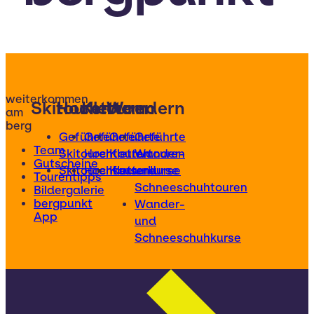
weiterkommen
Skitouren
Hochtouren
Klettern
Wandern
am
berg
Geführte
Geführte
Geführte
Geführte
Team
Skitouren
Hochtouren
Klettertouren
Wander-
Gutscheine
Skitourenkurse
Hochtourenkurse
Kletterkurse
und
Tourentipps
Schneeschuhtouren
Bildergalerie
bergpunkt
Wander-
App
und
Schneeschuhkurse