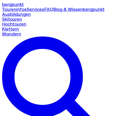
bergpunkt
Toureninfos
Services
FAQ
Blog & Wissen
bergpunkt
Ausbildungen
Skitouren
Hochtouren
Klettern
Wandern