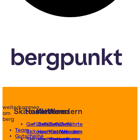
bergpunkt
weiterkommen
Skitouren
Hochtouren
Klettern
Wandern
am
berg
Geführte
Geführte
Geführte
Geführte
Team
Skitouren
Hochtouren
Klettertouren
Wander-
Gutscheine
Skitourenkurse
Hochtourenkurse
Kletterkurse
und