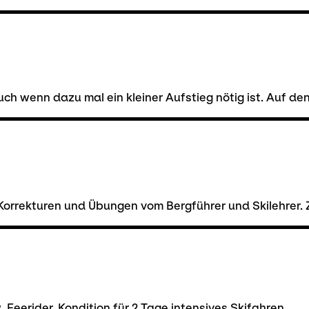
ch wenn dazu mal ein kleiner Aufstieg nötig ist. Auf de
 Korrekturen und Übungen vom Bergführer und Skilehrer. Zi
 Feerider. Kondition für 2 Tage intensives Skifahren.