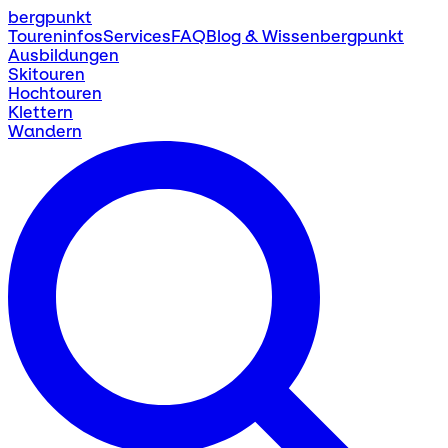
bergpunkt
Toureninfos
Services
FAQ
Blog & Wissen
bergpunkt
Ausbildungen
Skitouren
Hochtouren
Klettern
Wandern