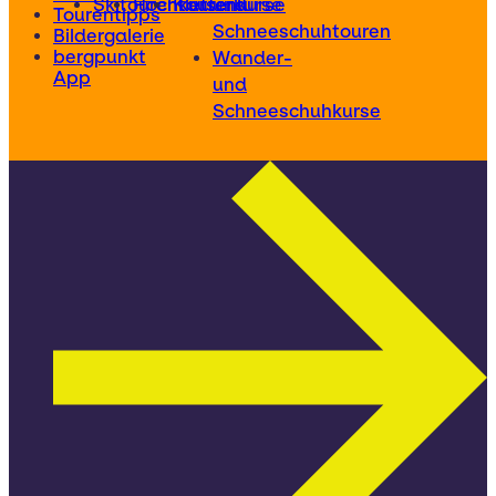
Skitourenkurse
Hochtourenkurse
Kletterkurse
und
Tourentipps
Schneeschuhtouren
Bildergalerie
bergpunkt
Wander-
App
und
Schneeschuhkurse