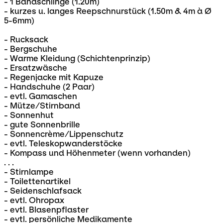
- 1 Bandschlinge (1.20m)
- kurzes u. langes Reepschnurstück (1.50m & 4m à Ø
5-6mm)
- Rucksack
- Bergschuhe
- Warme Kleidung (Schichtenprinzip)
- Ersatzwäsche
- Regenjacke mit Kapuze
- Handschuhe (2 Paar)
- evtl. Gamaschen
- Mütze/Stirnband
- Sonnenhut
- gute Sonnenbrille
- Sonnencrème/Lippenschutz
- evtl. Teleskopwanderstöcke
- Kompass und Höhenmeter (wenn vorhanden)
. . .
- Stirnlampe
- Toilettenartikel
- Seidenschlafsack
- evtl. Ohropax
- evtl. Blasenpflaster
- evtl. persönliche Medikamente