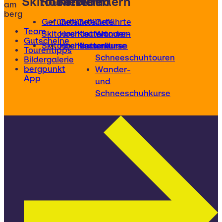
Skitouren
Hochtouren
Klettern
Wandern
am
berg
Geführte
Geführte
Geführte
Geführte
Team
Skitouren
Hochtouren
Klettertouren
Wander-
Gutscheine
Skitourenkurse
Hochtourenkurse
Kletterkurse
und
Tourentipps
Schneeschuhtouren
Bildergalerie
bergpunkt
Wander-
App
und
Schneeschuhkurse