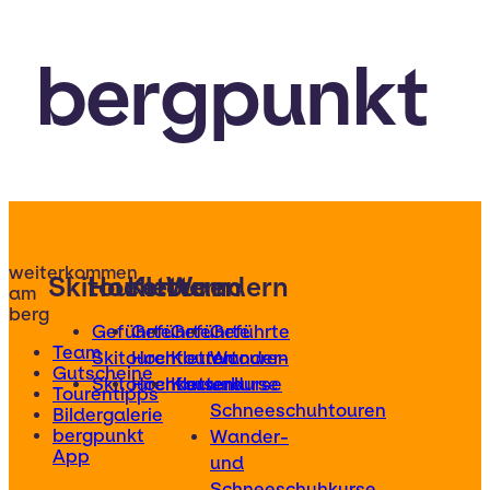
bergpunkt
weiterkommen
Skitouren
Hochtouren
Klettern
Wandern
am
berg
Geführte
Geführte
Geführte
Geführte
Team
Skitouren
Hochtouren
Klettertouren
Wander-
Gutscheine
Skitourenkurse
Hochtourenkurse
Kletterkurse
und
Tourentipps
Schneeschuhtouren
Bildergalerie
bergpunkt
Wander-
App
und
Schneeschuhkurse