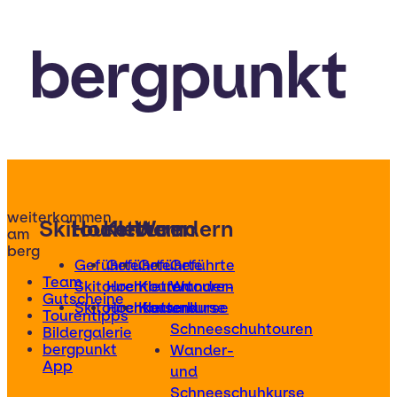
bergpunkt
weiterkommen
Skitouren
Hochtouren
Klettern
Wandern
am
berg
Geführte
Geführte
Geführte
Geführte
Team
Skitouren
Hochtouren
Klettertouren
Wander-
Gutscheine
Skitourenkurse
Hochtourenkurse
Kletterkurse
und
Tourentipps
Schneeschuhtouren
Bildergalerie
bergpunkt
Wander-
App
und
Schneeschuhkurse