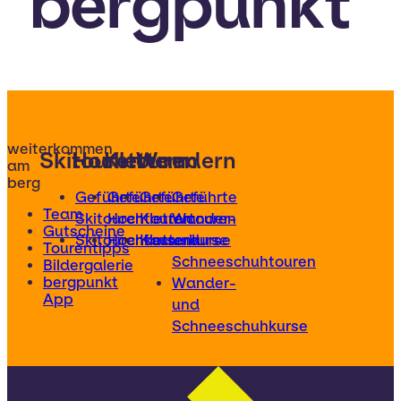
bergpunkt
weiterkommen
Skitouren
Hochtouren
Klettern
Wandern
am
berg
Geführte
Geführte
Geführte
Geführte
Team
Skitouren
Hochtouren
Klettertouren
Wander-
Gutscheine
Skitourenkurse
Hochtourenkurse
Kletterkurse
und
Tourentipps
Schneeschuhtouren
Bildergalerie
bergpunkt
Wander-
App
und
Schneeschuhkurse