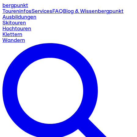
bergpunkt
Toureninfos
Services
FAQ
Blog & Wissen
bergpunkt
Ausbildungen
Skitouren
Hochtouren
Klettern
Wandern