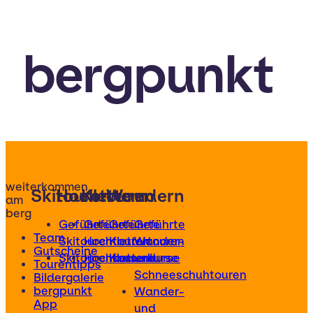
bergpunkt
weiterkommen
Skitouren
Hochtouren
Klettern
Wandern
am
berg
Geführte
Geführte
Geführte
Geführte
Team
Skitouren
Hochtouren
Klettertouren
Wander-
Gutscheine
Skitourenkurse
Hochtourenkurse
Kletterkurse
und
Tourentipps
Schneeschuhtouren
Bildergalerie
bergpunkt
Wander-
App
und