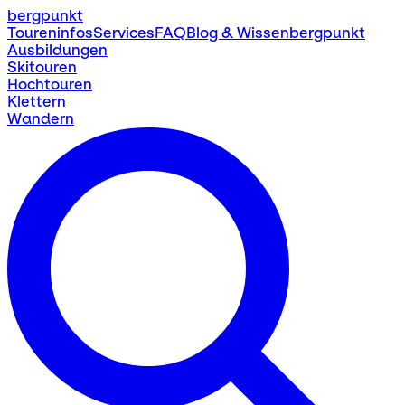
bergpunkt
Toureninfos
Services
FAQ
Blog & Wissen
bergpunkt
Ausbildungen
Skitouren
Hochtouren
Klettern
Wandern