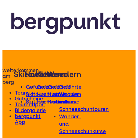
bergpunkt
weiterkommen
Skitouren
Hochtouren
Klettern
Wandern
am
berg
Geführte
Geführte
Geführte
Geführte
Team
Skitouren
Hochtouren
Klettertouren
Wander-
Gutscheine
Skitourenkurse
Hochtourenkurse
Kletterkurse
und
Tourentipps
Schneeschuhtouren
Bildergalerie
bergpunkt
Wander-
App
und
Schneeschuhkurse