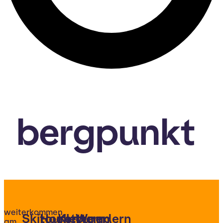
bergpunkt
weiterkommen
Skitouren
Hochtouren
Klettern
Wandern
am