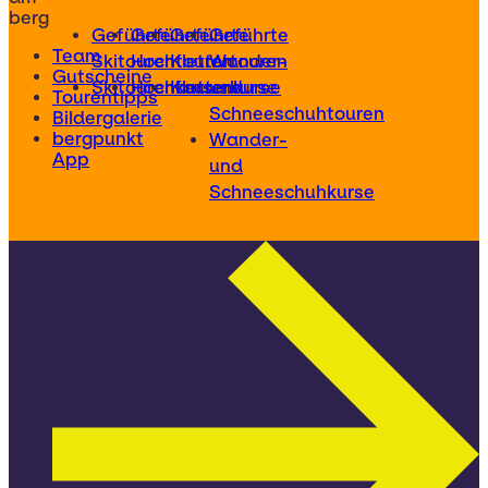
berg
Geführte
Geführte
Geführte
Geführte
Team
Skitouren
Hochtouren
Klettertouren
Wander-
Gutscheine
Skitourenkurse
Hochtourenkurse
Kletterkurse
und
Tourentipps
Schneeschuhtouren
Bildergalerie
bergpunkt
Wander-
App
und
Schneeschuhkurse