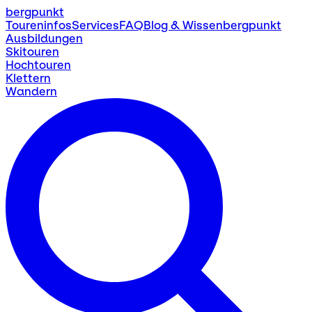
bergpunkt
Toureninfos
Services
FAQ
Blog & Wissen
bergpunkt
Ausbildungen
Skitouren
Hochtouren
Klettern
Wandern