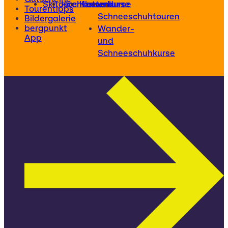
Skitourenkurse
Hochtourenkurse
Kletterkurse
und
Tourentipps
Schneeschuhtouren
Bildergalerie
bergpunkt
Wander-
App
und
Schneeschuhkurse