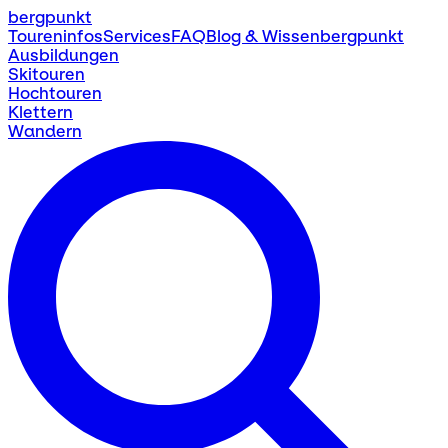
bergpunkt
Toureninfos
Services
FAQ
Blog & Wissen
bergpunkt
Ausbildungen
Skitouren
Hochtouren
Klettern
Wandern