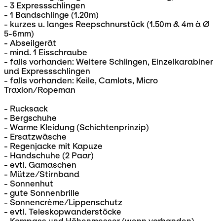
- 3 Expressschlingen
- 1 Bandschlinge (1.20m)
- kurzes u. langes Reepschnurstück (1.50m & 4m à Ø
5-6mm)
- Abseilgerät
- mind. 1 Eisschraube
- falls vorhanden: Weitere Schlingen, Einzelkarabiner
und Expressschlingen
- falls vorhanden: Keile, Camlots, Micro
Traxion/Ropeman
- Rucksack
- Bergschuhe
- Warme Kleidung (Schichtenprinzip)
- Ersatzwäsche
- Regenjacke mit Kapuze
- Handschuhe (2 Paar)
- evtl. Gamaschen
- Mütze/Stirnband
- Sonnenhut
- gute Sonnenbrille
- Sonnencrème/Lippenschutz
- evtl. Teleskopwanderstöcke