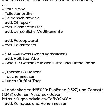
- Kompass und Höhenmesser (wenn vorhanden)
. . .
- Stirnlampe
- Toilettenartikel
- Seidenschlafsack
- evtl. Ohropax
- evtl. Blasenpflaster
- evtl. persönliche Medikamente
- evtl. Fotoapparat
- evtl. Feldstecher
- SAC-Ausweis (wenn vorhanden)
- evtl. Halbtax-Abo
- Geld für Getränke in der Hütte und Luftseilbahn
- (Thermos-) Flasche
- Taschenmesser
- Lunch für fünf Tage
- Landeskarten 1:25'000: Evolènea (1327) und Zermatt
(1348) oder ein Ausdruck davon:
https://s.geo.admin.ch/7efb92b08c
- evtl. Kompass und Höhenmesser