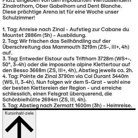
Platz umgeben von den imposanten Viertausendern
Zinalrothorn, Ober Gabelhorn und Dent Blanche.
Diese prächtige Arena ist für eine Woche unser
Schulzimmer!
1. Tag: Anreise nach Zinal - Aufstieg zur Cabane du
Mountet 2886m (5h) - Ausbildung.
2. Tag: Wir frischen das Seilhändling auf der
Überschreitung das Mammouth 3219m (ZS-, III+, 4h)
auf.
3. Tag: Entweder Eistour aufs Trifthorn 3728m (WS+-,
50°, 3-4h) oder die imposante alpine Klettertour auf
den Besso 3668m (ZS, III+, 4h), Abstieg jeweils ca. 2h.
4. Tag: Pointe de Zinal 3790m via Col Durant 3440m
(WS, II, 3-4h). Nun folgen wir dem S-Grat - wohl eine
der besten Klettereien der Region - und erreiche
schliesslich, einen Felsgrat überquerend, die
Schönbielhütte 2694m (ZS, III, 4h).
5. Tag: Abstieg nach Zermatt 1600m (3h) - Heimreise.
Kursinhalt/-ziele