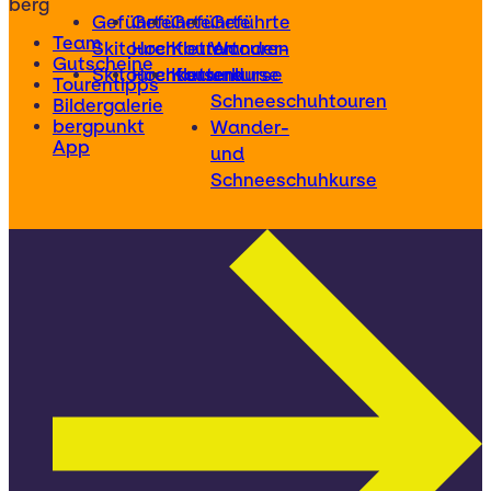
berg
Geführte
Geführte
Geführte
Geführte
Team
Skitouren
Hochtouren
Klettertouren
Wander-
Gutscheine
Skitourenkurse
Hochtourenkurse
Kletterkurse
und
Tourentipps
Schneeschuhtouren
Bildergalerie
bergpunkt
Wander-
App
und
Schneeschuhkurse