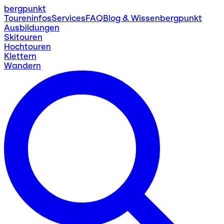
bergpunkt
Toureninfos
Services
FAQ
Blog & Wissen
bergpunkt
Ausbildungen
Skitouren
Hochtouren
Klettern
Wandern