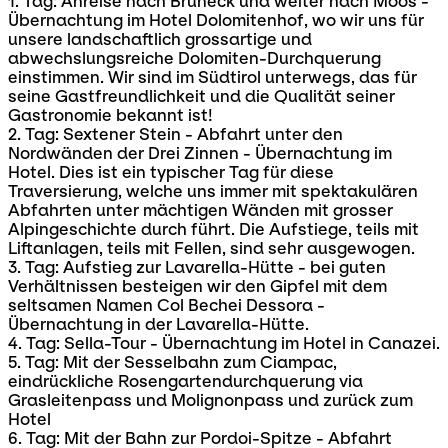
1. Tag: Anreise nach Bruneck und weiter nach Moos -
Übernachtung im Hotel Dolomitenhof, wo wir uns für
unsere landschaftlich grossartige und
abwechslungsreiche Dolomiten-Durchquerung
einstimmen. Wir sind im Südtirol unterwegs, das für
seine Gastfreundlichkeit und die Qualität seiner
Gastronomie bekannt ist!
2. Tag: Sextener Stein - Abfahrt unter den
Nordwänden der Drei Zinnen - Übernachtung im
Hotel. Dies ist ein typischer Tag für diese
Traversierung, welche uns immer mit spektakulären
Abfahrten unter mächtigen Wänden mit grosser
Alpingeschichte durch führt. Die Aufstiege, teils mit
Liftanlagen, teils mit Fellen, sind sehr ausgewogen.
3. Tag: Aufstieg zur Lavarella-Hütte - bei guten
Verhältnissen besteigen wir den Gipfel mit dem
seltsamen Namen Col Bechei Dessora -
Übernachtung in der Lavarella-Hütte.
4. Tag: Sella-Tour - Übernachtung im Hotel in Canazei.
5. Tag: Mit der Sesselbahn zum Ciampac,
eindrückliche Rosengartendurchquerung via
Grasleitenpass und Molignonpass und zurück zum
Hotel
6. Tag: Mit der Bahn zur Pordoi-Spitze - Abfahrt