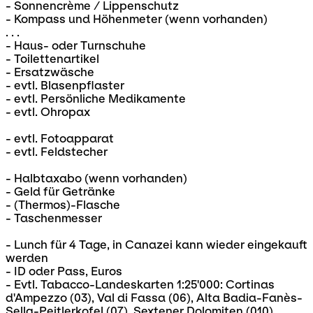
- Sonnencrème / Lippenschutz
- Kompass und Höhenmeter (wenn vorhanden)
. . .
- Haus- oder Turnschuhe
- Toilettenartikel
- Ersatzwäsche
- evtl. Blasenpflaster
- evtl. Persönliche Medikamente
- evtl. Ohropax
- evtl. Fotoapparat
- evtl. Feldstecher
- Halbtaxabo (wenn vorhanden)
- Geld für Getränke
- (Thermos)-Flasche
- Taschenmesser
- Lunch für 4 Tage, in Canazei kann wieder eingekauft
werden
- ID oder Pass, Euros
- Evtl. Tabacco-Landeskarten 1:25'000: Cortinas
d'Ampezzo (03), Val di Fassa (06), Alta Badia-Fanès-
Sella-Peitlerkofel (07), Sextener Dolomiten (010),