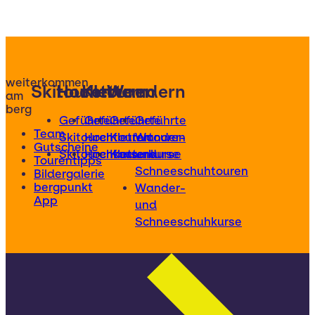
weiterkommen
Skitouren
Hochtouren
Klettern
Wandern
am
berg
Geführte
Geführte
Geführte
Geführte
Team
Skitouren
Hochtouren
Klettertouren
Wander-
Gutscheine
Skitourenkurse
Hochtourenkurse
Kletterkurse
und
Tourentipps
Schneeschuhtouren
Bildergalerie
bergpunkt
Wander-
App
und
Schneeschuhkurse