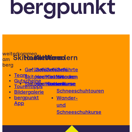
bergpunkt
weiterkommen
Skitouren
Hochtouren
Klettern
Wandern
am
berg
Geführte
Geführte
Geführte
Geführte
Team
Skitouren
Hochtouren
Klettertouren
Wander-
Gutscheine
Skitourenkurse
Hochtourenkurse
Kletterkurse
und
Tourentipps
Schneeschuhtouren
Bildergalerie
bergpunkt
Wander-
App
und
Schneeschuhkurse