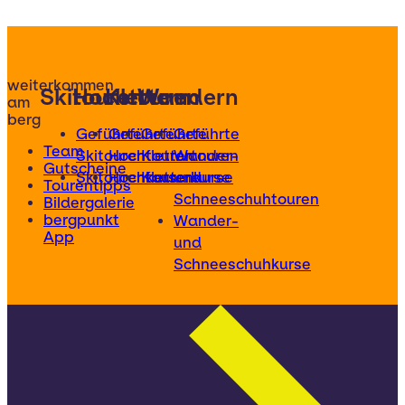
weiterkommen
Skitouren
Hochtouren
Klettern
Wandern
am
berg
Geführte
Geführte
Geführte
Geführte
Team
Skitouren
Hochtouren
Klettertouren
Wander-
Gutscheine
Skitourenkurse
Hochtourenkurse
Kletterkurse
und
Tourentipps
Schneeschuhtouren
Bildergalerie
bergpunkt
Wander-
App
und
Schneeschuhkurse