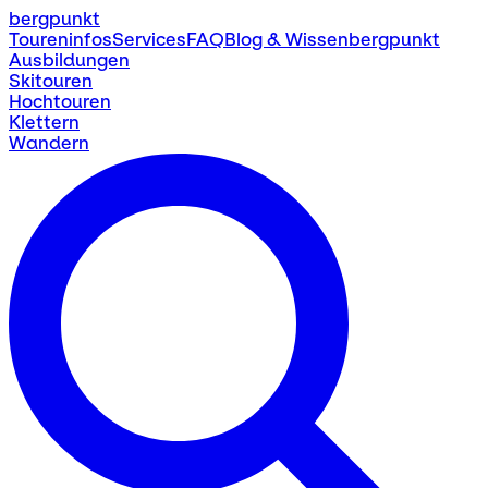
bergpunkt
Toureninfos
Services
FAQ
Blog & Wissen
bergpunkt
Ausbildungen
Skitouren
Hochtouren
Klettern
Wandern