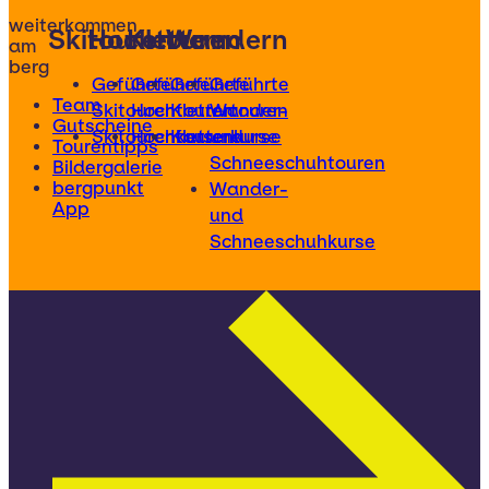
weiterkommen
Skitouren
Hochtouren
Klettern
Wandern
am
berg
Geführte
Geführte
Geführte
Geführte
Team
Skitouren
Hochtouren
Klettertouren
Wander-
Gutscheine
Skitourenkurse
Hochtourenkurse
Kletterkurse
und
Tourentipps
Schneeschuhtouren
Bildergalerie
bergpunkt
Wander-
App
und
Schneeschuhkurse