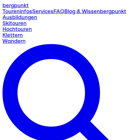
bergpunkt
Toureninfos
Services
FAQ
Blog & Wissen
bergpunkt
Ausbildungen
Skitouren
Hochtouren
Klettern
Wandern