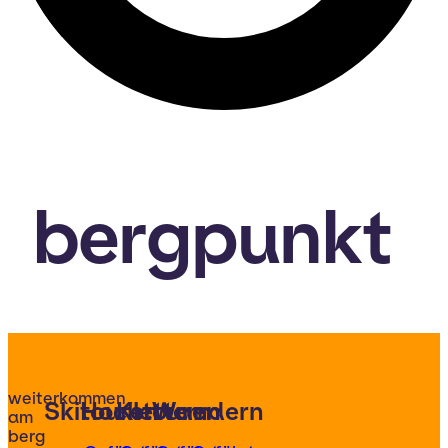
bergpunkt
weiterkommen
Skitouren
Hochtouren
Klettern
Wandern
am
berg