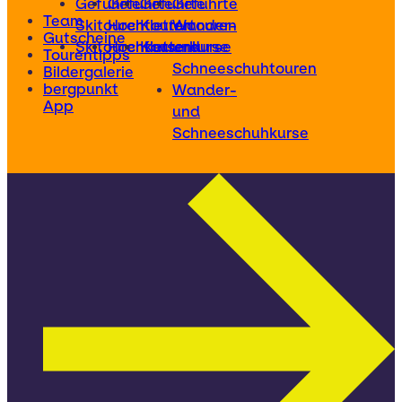
Geführte
Geführte
Geführte
Geführte
Team
Skitouren
Hochtouren
Klettertouren
Wander-
Gutscheine
Skitourenkurse
Hochtourenkurse
Kletterkurse
und
Tourentipps
Schneeschuhtouren
Bildergalerie
bergpunkt
Wander-
App
und
Schneeschuhkurse