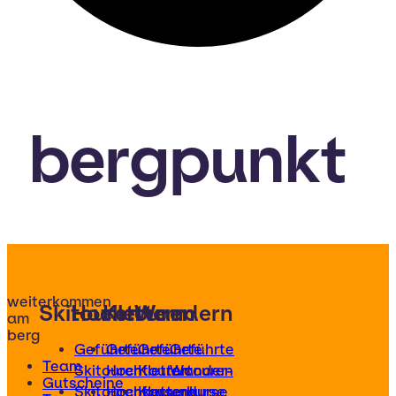
bergpunkt
weiterkommen
Skitouren
Hochtouren
Klettern
Wandern
am
berg
Geführte
Geführte
Geführte
Geführte
Team
Skitouren
Hochtouren
Klettertouren
Wander-
Gutscheine
Skitourenkurse
Hochtourenkurse
Kletterkurse
und