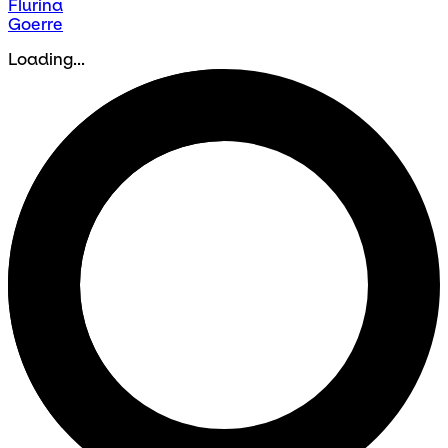
Flurina
Goerre
Loading...