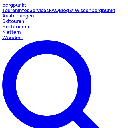
bergpunkt
Toureninfos
Services
FAQ
Blog & Wissen
bergpunkt
Ausbildungen
Skitouren
Hochtouren
Klettern
Wandern