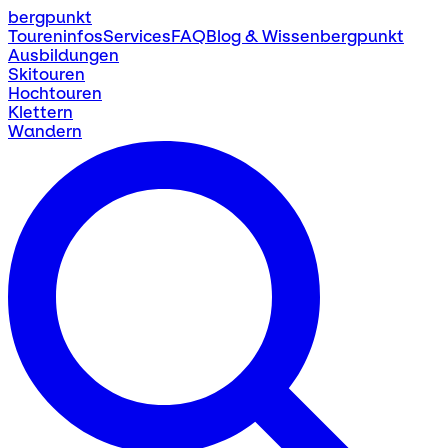
bergpunkt
Toureninfos
Services
FAQ
Blog & Wissen
bergpunkt
Ausbildungen
Skitouren
Hochtouren
Klettern
Wandern