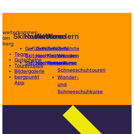
weiterkommen
Skitouren
Hochtouren
Klettern
Wandern
am
berg
Geführte
Geführte
Geführte
Geführte
Team
Skitouren
Hochtouren
Klettertouren
Wander-
Gutscheine
Skitourenkurse
Hochtourenkurse
Kletterkurse
und
Tourentipps
Schneeschuhtouren
Bildergalerie
bergpunkt
Wander-
App
und
Schneeschuhkurse