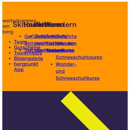
weiterkommen
Skitouren
Hochtouren
Klettern
Wandern
am
berg
Geführte
Geführte
Geführte
Geführte
Team
Skitouren
Hochtouren
Klettertouren
Wander-
Gutscheine
Skitourenkurse
Hochtourenkurse
Kletterkurse
und
Tourentipps
Schneeschuhtouren
Bildergalerie
bergpunkt
Wander-
App
und
Schneeschuhkurse