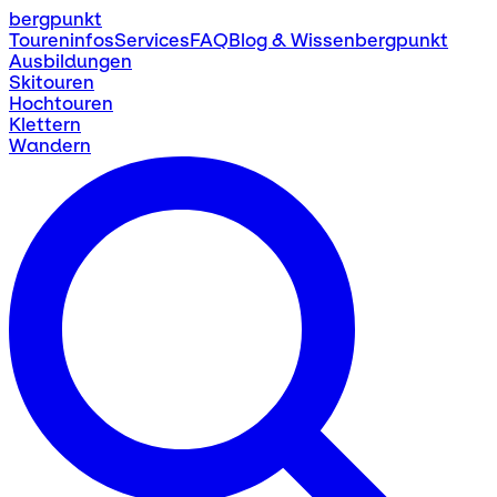
bergpunkt
Toureninfos
Services
FAQ
Blog & Wissen
bergpunkt
Ausbildungen
Skitouren
Hochtouren
Klettern
Wandern