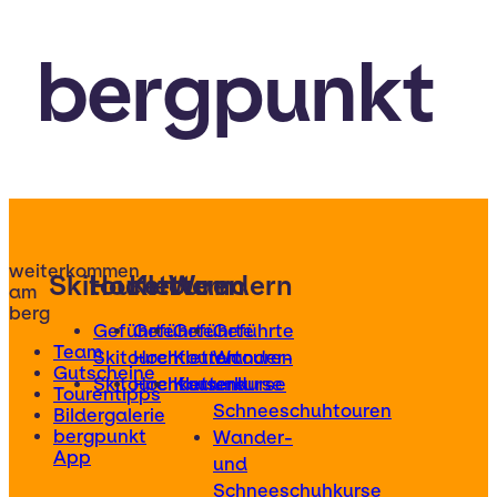
bergpunkt
weiterkommen
Skitouren
Hochtouren
Klettern
Wandern
am
berg
Geführte
Geführte
Geführte
Geführte
Team
Skitouren
Hochtouren
Klettertouren
Wander-
Gutscheine
Skitourenkurse
Hochtourenkurse
Kletterkurse
und
Tourentipps
Schneeschuhtouren
Bildergalerie
bergpunkt
Wander-
App
und
Schneeschuhkurse