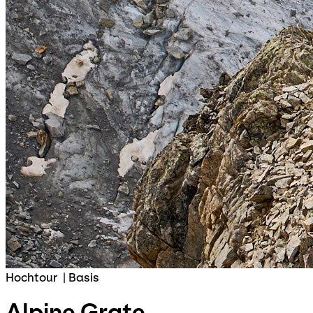
Hochtour
|
Basis
Alpine Grate