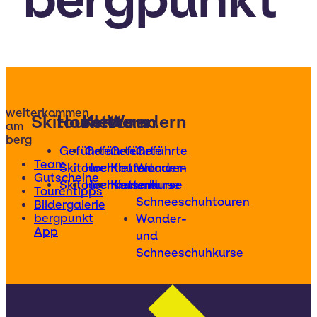
weiterkommen
Skitouren
Hochtouren
Klettern
Wandern
am
berg
Geführte
Geführte
Geführte
Geführte
Team
Skitouren
Hochtouren
Klettertouren
Wander-
Gutscheine
Skitourenkurse
Hochtourenkurse
Kletterkurse
und
Tourentipps
Schneeschuhtouren
Bildergalerie
bergpunkt
Wander-
App
und
Schneeschuhkurse