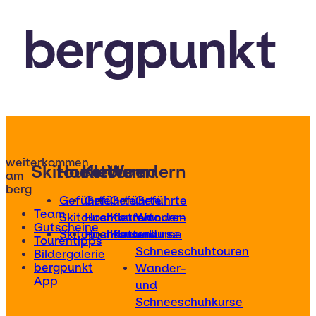
bergpunkt
weiterkommen
Skitouren
Hochtouren
Klettern
Wandern
am
berg
Geführte
Geführte
Geführte
Geführte
Team
Skitouren
Hochtouren
Klettertouren
Wander-
Gutscheine
Skitourenkurse
Hochtourenkurse
Kletterkurse
und
Tourentipps
Schneeschuhtouren
Bildergalerie
bergpunkt
Wander-
App
und
Schneeschuhkurse