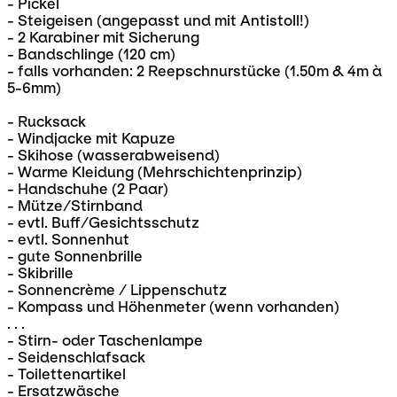
- Pickel
- Steigeisen (angepasst und mit Antistoll!)
- 2 Karabiner mit Sicherung
- Bandschlinge (120 cm)
- falls vorhanden: 2 Reepschnurstücke (1.50m & 4m à
5-6mm)
- Rucksack
- Windjacke mit Kapuze
- Skihose (wasserabweisend)
- Warme Kleidung (Mehrschichtenprinzip)
- Handschuhe (2 Paar)
- Mütze/Stirnband
- evtl. Buff/Gesichtsschutz
- evtl. Sonnenhut
- gute Sonnenbrille
- Skibrille
- Sonnencrème / Lippenschutz
- Kompass und Höhenmeter (wenn vorhanden)
. . .
- Stirn- oder Taschenlampe
- Seidenschlafsack
- Toilettenartikel
- Ersatzwäsche