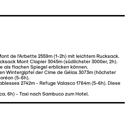
 Mont de l'Arbette 2559m (1-2h) mit leichtem Rucksack.
cksack Mont Clapier 3045m (südlichster 3000er, 2h).
e als flachen Spiegel erblicken können.
den Wintergipfel der Cime de Gélas 3073m (höchster
oréon (5-6h).
 Tablesses 2742m - Refuge Valasco 1764m (5-6h). Diese
ca. 6h) - Taxi nach Sambuco zum Hotel.