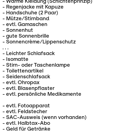
- Warme Kleidung (Schichtenprinzip)
- Regenjacke mit Kapuze
- Handschuhe (2 Paar)
- Mütze/Stirnband
- evtl. Gamaschen
- Sonnenhut
- gute Sonnenbrille
- Sonnencrème/Lippenschutz
. . .
- Leichter Schlafsack
- Isomatte
- Stirn- oder Taschenlampe
- Toilettenartikel
- Seidenschlafsack
- evtl. Ohropax
- evtl. Blasenpflaster
- evtl. persönliche Medikamente
- evtl. Fotoapparat
- evtl. Feldstecher
- SAC-Ausweis (wenn vorhanden)
- evtl. Halbtax-Abo
- Geld für Getränke