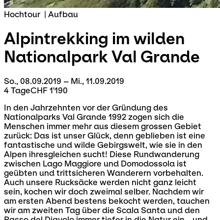
Hochtour
|
Aufbau
Alpintrekking
im wilden
Nationalpark Val Grande
So., 08.09.2019 – Mi., 11.09.2019
4 Tage
CHF 1'190
In den Jahrzehnten vor der Gründung des
Nationalparks Val Grande 1992 zogen sich die
Menschen immer mehr aus diesem grossen Gebiet
zurück: Das ist unser Glück, denn geblieben ist eine
fantastische und wilde Gebirgswelt, wie sie in den
Alpen ihresgleichen sucht! Diese Rundwanderung
zwischen Lago Maggiore und Domodossola ist
geübten und trittsicheren Wanderern vorbehalten.
Auch unsere Rucksäcke werden nicht ganz leicht
sein, kochen wir doch zweimal selber. Nachdem wir
am ersten Abend bestens bekocht werden, tauchen
wir am zweiten Tag über die Scala Santa und den
Passo del Diavolo immer tiefer in die Natur ein - und