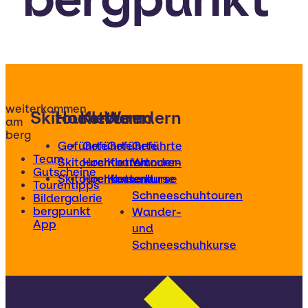
weiterkommen
Skitouren
Hochtouren
Klettern
Wandern
am
berg
Geführte
Geführte
Geführte
Geführte
Team
Skitouren
Hochtouren
Klettertouren
Wander-
Gutscheine
Skitourenkurse
Hochtourenkurse
Kletterkurse
und
Tourentipps
Schneeschuhtouren
Bildergalerie
bergpunkt
Wander-
App
und
Schneeschuhkurse