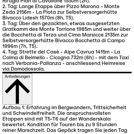
Rifugio Pian di Cavallone 1530m (2h).
2. Tag: Lange Etappe über Pizzo Marona - Monte
Zeda 2156m - La Piota zur Selbstversorgerhütte
Bivacco Lidesh 1570m (8h, T5).
3. Tag: Über den gezackten, etwas ausgesetzten
Gratkamm des Monte Torrione 1985m und weiter über
die Bocchetta di Terza und Cima Marsicce 2135m zur
Selbstversorgerhütte Bivacco Bocchetta di Campo
1996m (7h, T5).
4. Tag: Strette del Casè - Alpe Cavrua 1415m - La
Colma di Belmello - Cicogna 732m (6h) - mit dem Taxi
nach Verbania-Pallanza - anschliessend Heimreise
via Domodossola.
Anforderungen
Aufbau 1: Erfahrung im Bergwandern, Trittsicherheit
und Schwindelfreiheit. Die anspruchsvollsten
Etappen sind mit T5-T6 auf der Wanderskala
bewertet. Kondition für Touren bis zu 9 Stunden
reiner Marschzeit. Das Gepäck tragen Sie jeden Tag