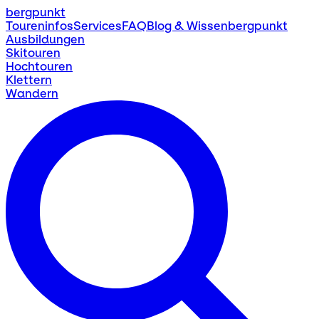
bergpunkt
Toureninfos
Services
FAQ
Blog & Wissen
bergpunkt
Ausbildungen
Skitouren
Hochtouren
Klettern
Wandern