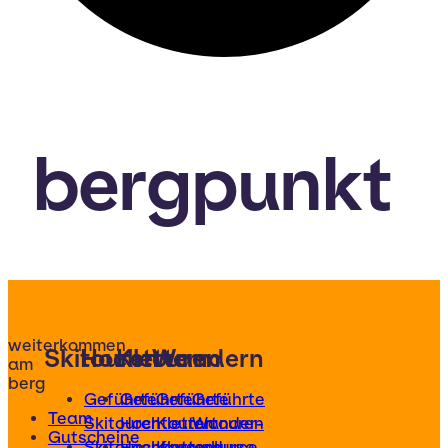
bergpunkt
weiterkommen
Skitouren
Hochtouren
Klettern
Wandern
am
berg
Geführte
Geführte
Geführte
Geführte
Team
Skitouren
Hochtouren
Klettertouren
Wander-
Gutscheine
Skitourenkurse
Hochtourenkurse
Kletterkurse
und