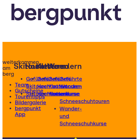
bergpunkt
weiterkommen
Skitouren
Hochtouren
Klettern
Wandern
am
berg
Geführte
Geführte
Geführte
Geführte
Team
Skitouren
Hochtouren
Klettertouren
Wander-
Gutscheine
Skitourenkurse
Hochtourenkurse
Kletterkurse
und
Tourentipps
Schneeschuhtouren
Bildergalerie
bergpunkt
Wander-
App
und
Schneeschuhkurse