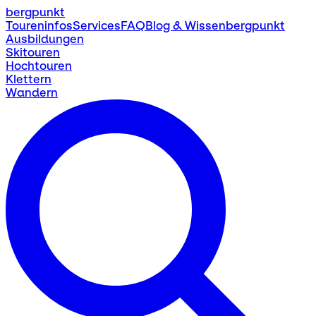
bergpunkt
Toureninfos
Services
FAQ
Blog & Wissen
bergpunkt
Ausbildungen
Skitouren
Hochtouren
Klettern
Wandern