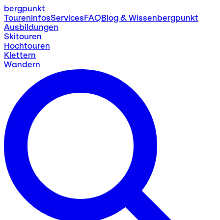
bergpunkt
Toureninfos
Services
FAQ
Blog & Wissen
bergpunkt
Ausbildungen
Skitouren
Hochtouren
Klettern
Wandern