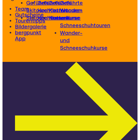
Geführte
Geführte
Geführte
Geführte
Team
Skitouren
Hochtouren
Klettertouren
Wander-
Gutscheine
Skitourenkurse
Hochtourenkurse
Kletterkurse
und
Tourentipps
Schneeschuhtouren
Bildergalerie
bergpunkt
Wander-
App
und
Schneeschuhkurse