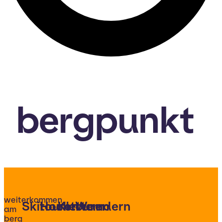
bergpunkt
weiterkommen
Skitouren
Hochtouren
Klettern
Wandern
am
berg