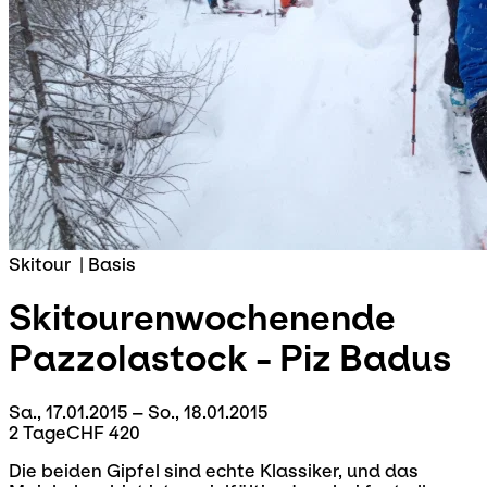
Skitour
|
Basis
Skitourenwochenende
Pazzolastock - Piz Badus
Sa., 17.01.2015 – So., 18.01.2015
2 Tage
CHF 420
Die beiden Gipfel sind echte Klassiker, und das